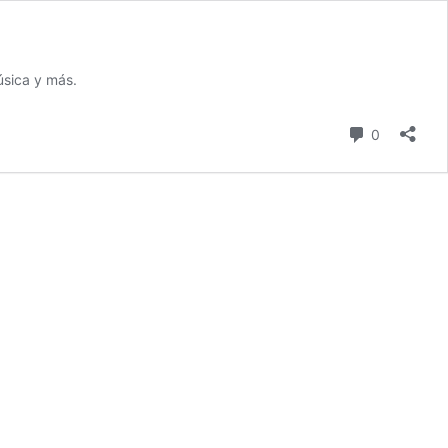
úsica y más.
comentari
0