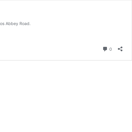
udios Abbey Road.
comentari
0