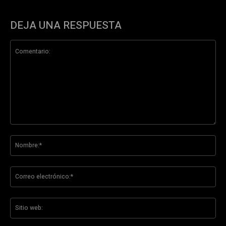
DEJA UNA RESPUESTA
Comentario:
No
Co
ele
Sit
we