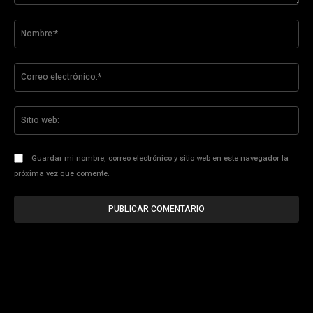
Comentario:
No
Co
ele
Sit
we
Guardar mi nombre, correo electrónico y sitio web en este navegador la
próxima vez que comente.