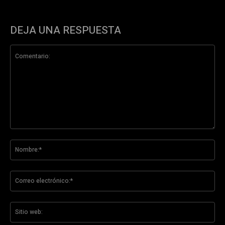
DEJA UNA RESPUESTA
Comentario:
No
Co
ele
Sit
we