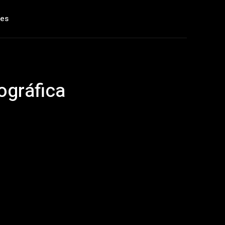
les
ográfica