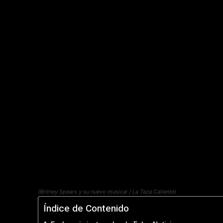
(Britney Spears y su nuevo musical / La Taza Caliente)
Índice de Contenido