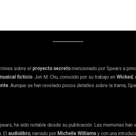
errónea sobre el
proyecto secreto
mencionado por Spears a princi
musical ficticio
. Jon M. Chu, conocido por su trabajo en
Wicked
,
ente
. Aunque se han revelado pocos detalles sobre la trama, Sp
e Spears, ha sido notable desde su publicación. Las memorias ha
. El
audiolibro
, narrado por
Michelle Williams
y con una introduc