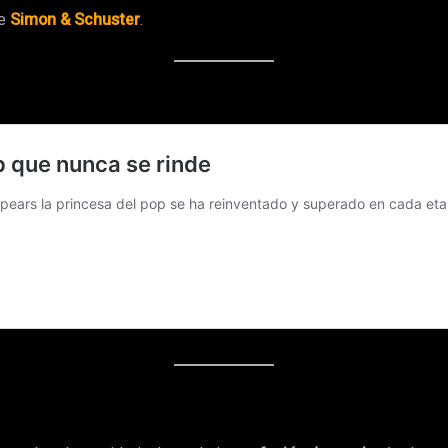
de
Simon & Schuster
.