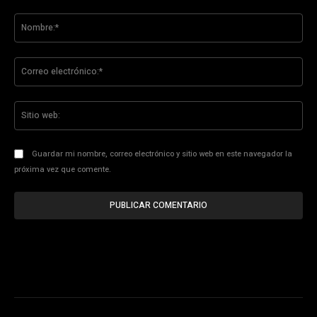
Comentario:
No
Co
ele
Sit
we
Guardar mi nombre, correo electrónico y sitio web en este navegador la
próxima vez que comente.