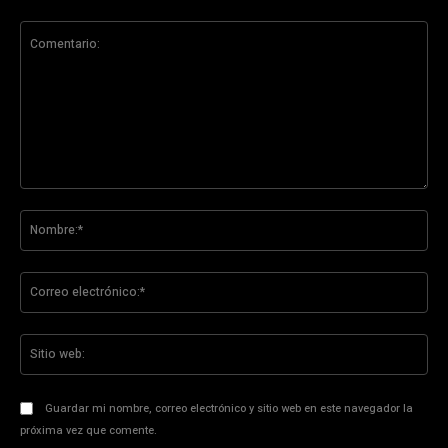
Comentario:
No
Co
ele
Sit
we
Guardar mi nombre, correo electrónico y sitio web en este navegador la
próxima vez que comente.