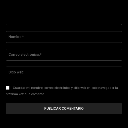
Comentario:
No
Co
ele
Sit
we
Guardar mi nombre, correo electrónico y sitio web en este navegador la
próxima vez que comente.