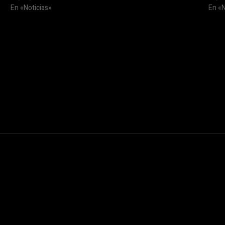
En «Noticias»
En «N