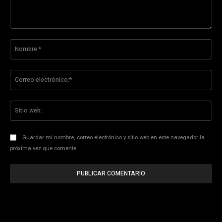
Comentario:
No
Co
ele
Sit
we
Guardar mi nombre, correo electrónico y sitio web en este navegador la
próxima vez que comente.