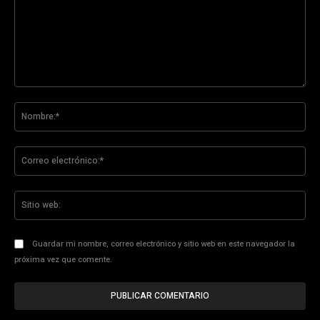
Comentario:
No
Co
ele
Sit
we
Guardar mi nombre, correo electrónico y sitio web en este navegador la
próxima vez que comente.