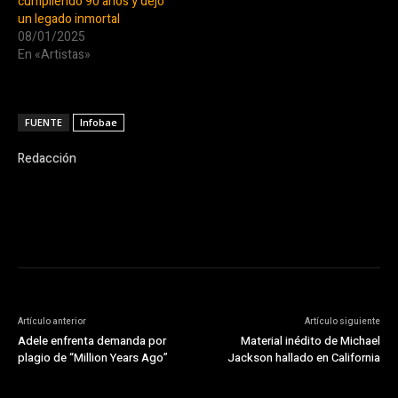
cumpliendo 90 años y dejó
un legado inmortal
08/01/2025
En «Artistas»
FUENTE
Infobae
Redacción
Artículo anterior
Artículo siguiente
Adele enfrenta demanda por
Material inédito de Michael
plagio de “Million Years Ago”
Jackson hallado en California