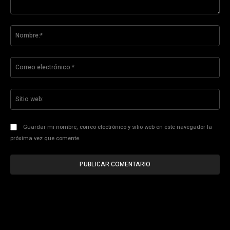
Comentario:
No
Co
ele
Sit
we
Guardar mi nombre, correo electrónico y sitio web en este navegador la
próxima vez que comente.