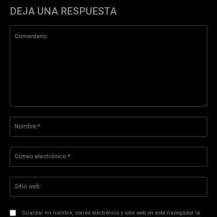
DEJA UNA RESPUESTA
Comentario:
No
Co
ele
Sit
we
Guardar mi nombre, correo electrónico y sitio web en este navegador la