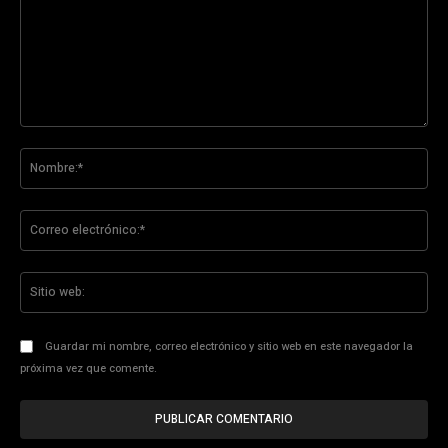
Comentario:
No
Co
ele
Sit
we
Guardar mi nombre, correo electrónico y sitio web en este navegador la
próxima vez que comente.