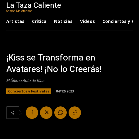
La Taza Caliente
Somos Melómanos
Artistas
Crítica
Noticias
Videos
Conciertos y Fes
¡Kiss se Transforma en
Avatares! ¡No lo Creerás!
El Último Acto de Kiss
Conciertos y Festivales
04/12/2023