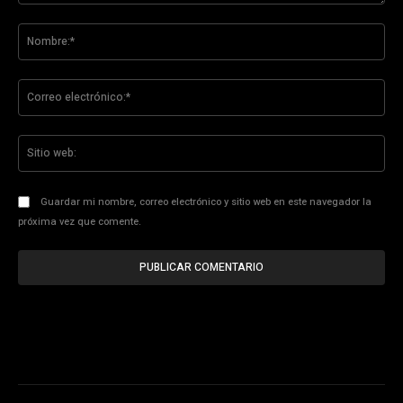
Comentario:
No
Co
ele
Sit
we
Guardar mi nombre, correo electrónico y sitio web en este navegador la
próxima vez que comente.