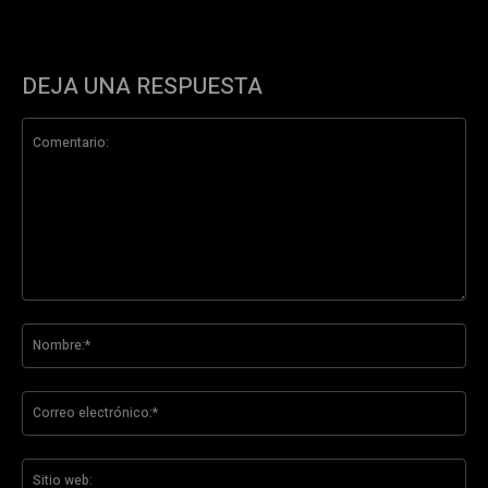
DEJA UNA RESPUESTA
Comentario:
No
Co
ele
Sit