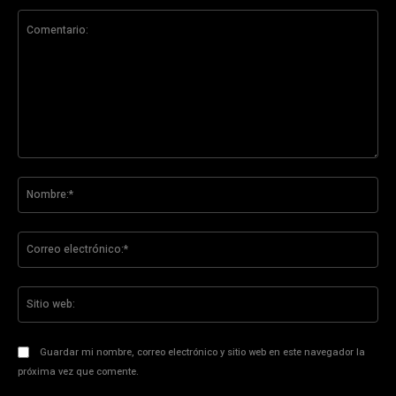
Comentario:
No
Co
ele
Sit
we
Guardar mi nombre, correo electrónico y sitio web en este navegador la
próxima vez que comente.