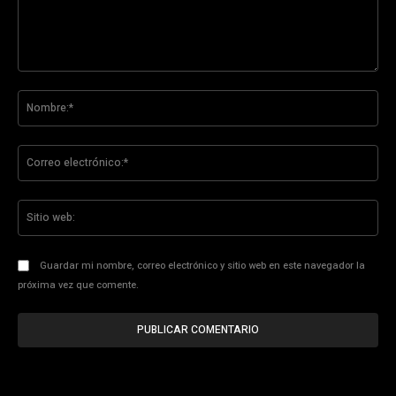
Comentario:
No
Co
ele
Sit
we
Guardar mi nombre, correo electrónico y sitio web en este navegador la
próxima vez que comente.