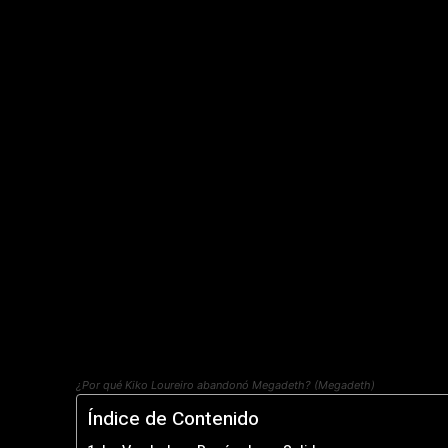
¿Por qué Kiko Loureiro abandonó Megadeth? (Megadeth)
Índice de Contenido