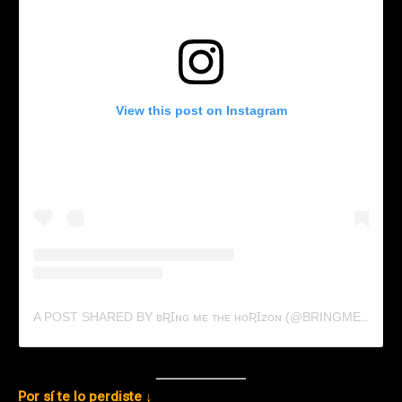
View this post on Instagram
A POST SHARED BY ʙƦꞮɴɢ ᴍᴇ ᴛʜᴇ ʜᴏƦꞮᴢᴏɴ (@BRINGMETHEHORIZON)
Por sí te lo perdiste ↓