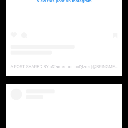
View this post on Instagram
A POST SHARED BY ʙƦꞮɴɢ ᴍᴇ ᴛʜᴇ ʜᴏƦꞮᴢᴏɴ (@BRINGMETHEHORIZON)