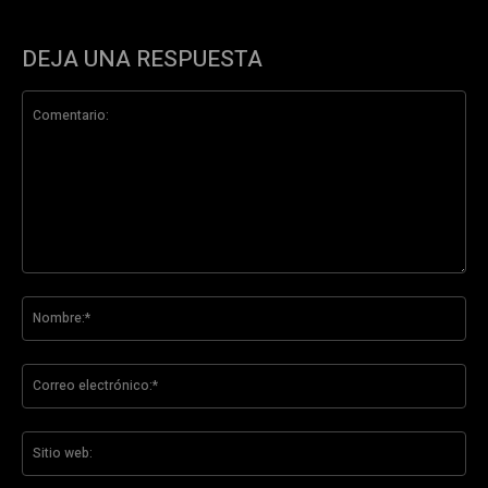
DEJA UNA RESPUESTA
Comentario:
No
Co
ele
Sit
we