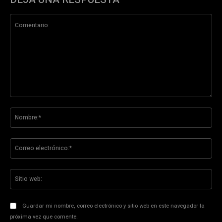
Comentario:
No
Co
ele
Sit
we
Guardar mi nombre, correo electrónico y sitio web en este navegador la
próxima vez que comente.