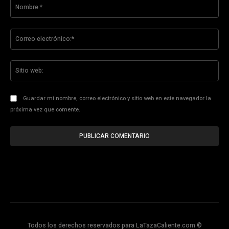
No
Co
ele
Sit
we
Guardar mi nombre, correo electrónico y sitio web en este navegador la
próxima vez que comente.
Todos los derechos reservados para LaTazaCaliente.com ©