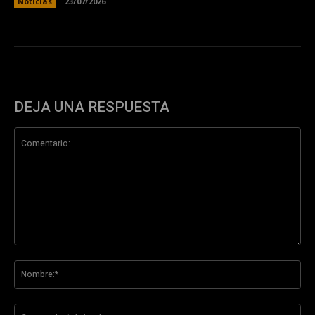
Noticias
23/07/2026
DEJA UNA RESPUESTA
Comentario:
No
Co