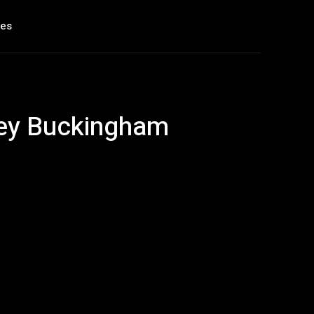
les
dsey Buckingham