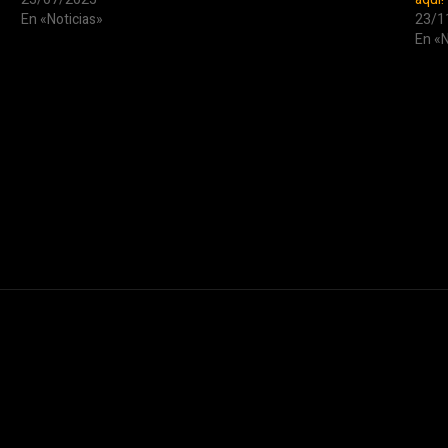
En «Noticias»
23/1
En «N