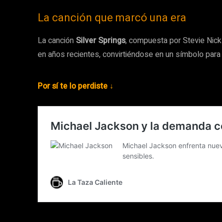
La canción que marcó una era
La canción
Silver Springs
, compuesta por Stevie Nick
en años recientes, convirtiéndose en un símbolo para
Por sí te lo perdiste ↓