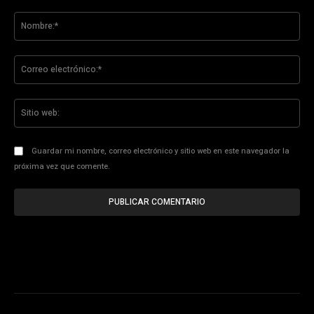
Comentario:
No
Co
ele
Sit
we
Guardar mi nombre, correo electrónico y sitio web en este navegador la
próxima vez que comente.