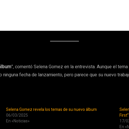
 álbum
”, comentó Selena Gomez en la entrevista. Aunque el tema ‘
ado ninguna fecha de lanzamiento, pero parece que su nuevo traba
Selena Gomez revela los temas de su nuevo álbum
Selen
06/03/2025
First”
En «Noticias»
17/0
En «N