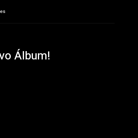
les
evo Álbum!