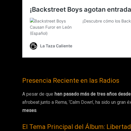
Presencia Reciente en las Radios
A pesar de que
han pasado más de tres años desde 
afrobeat junto a Rema, ‘Calm Down’, ha sido un gran 
meses
.
El Tema Principal del Álbum: Libertad